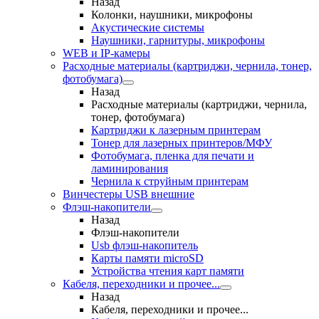
Назад
Колонки, наушники, микрофоны
Акустические системы
Наушники, гарнитуры, микрофоны
WEB и IP-камеры
Расходные материалы (картриджи, чернила, тонер,
фотобумага)
Назад
Расходные материалы (картриджи, чернила,
тонер, фотобумага)
Картриджи к лазерным принтерам
Тонер для лазерных принтеров/МФУ
Фотобумага, пленка для печати и
ламинирования
Чернила к струйным принтерам
Винчестеры USB внешние
Флэш-накопители
Назад
Флэш-накопители
Usb флэш-накопитель
Карты памяти microSD
Устройства чтения карт памяти
Кабеля, переходники и прочее...
Назад
Кабеля, переходники и прочее...