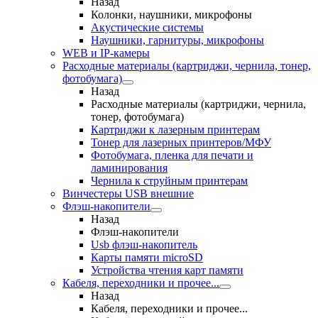
Назад
Колонки, наушники, микрофоны
Акустические системы
Наушники, гарнитуры, микрофоны
WEB и IP-камеры
Расходные материалы (картриджи, чернила, тонер,
фотобумага)
Назад
Расходные материалы (картриджи, чернила,
тонер, фотобумага)
Картриджи к лазерным принтерам
Тонер для лазерных принтеров/МФУ
Фотобумага, пленка для печати и
ламинирования
Чернила к струйным принтерам
Винчестеры USB внешние
Флэш-накопители
Назад
Флэш-накопители
Usb флэш-накопитель
Карты памяти microSD
Устройства чтения карт памяти
Кабеля, переходники и прочее...
Назад
Кабеля, переходники и прочее...