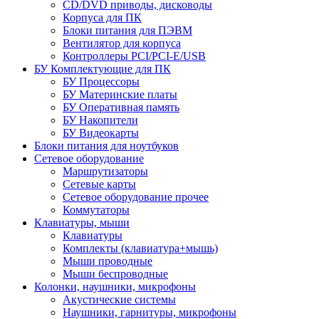
CD/DVD приводы, дисководы
Корпуса для ПК
Блоки питания для ПЭВМ
Вентилятор для корпуса
Контроллеры PCI/PCI-E/USB
БУ Комплектующие для ПК
БУ Процессоры
БУ Материнские платы
БУ Оперативная память
БУ Накопители
БУ Видеокарты
Блоки питания для ноутбуков
Сетевое оборудование
Маршрутизаторы
Сетевые карты
Сетевое оборудование прочее
Коммутаторы
Клавиатуры, мыши
Клавиатуры
Комплекты (клавиатура+мышь)
Мыши проводные
Мыши беспроводные
Колонки, наушники, микрофоны
Акустические системы
Наушники, гарнитуры, микрофоны