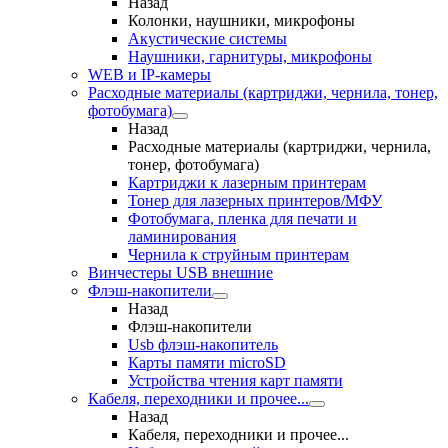
Назад
Колонки, наушники, микрофоны
Акустические системы
Наушники, гарнитуры, микрофоны
WEB и IP-камеры
Расходные материалы (картриджи, чернила, тонер,
фотобумага)
Назад
Расходные материалы (картриджи, чернила,
тонер, фотобумага)
Картриджи к лазерным принтерам
Тонер для лазерных принтеров/МФУ
Фотобумага, пленка для печати и
ламинирования
Чернила к струйным принтерам
Винчестеры USB внешние
Флэш-накопители
Назад
Флэш-накопители
Usb флэш-накопитель
Карты памяти microSD
Устройства чтения карт памяти
Кабеля, переходники и прочее...
Назад
Кабеля, переходники и прочее...