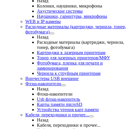
Назад
Колонки, наушники, микрофоны
Акустические системы
Наушники, гарнитуры, микрофоны
WEB и IP-камеры
Расходные материалы (картриджи, чернила, тонер,
фотобумага)
Назад
Расходные материалы (картриджи, чернила,
тонер, фотобумага)
Картриджи к лазерным принтерам
Тонер для лазерных принтеров/МФУ
Фотобумага, пленка для печати и
ламинирования
Чернила к струйным принтерам
Винчестеры USB внешние
Флэш-накопители
Назад
Флэш-накопители
Usb флэш-накопитель
Карты памяти microSD
Устройства чтения карт памяти
Кабеля, переходники и прочее...
Назад
Кабеля, переходники и прочее...