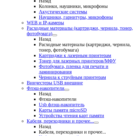
Назад
Колонки, наушники, микрофоны
Акустические системы
Наушники, гарнитуры, микрофоны
WEB и IP-камеры
Расходные материалы (картриджи, чернила, тонер,
фотобумага)
Назад
Расходные материалы (картриджи, чернила,
тонер, фотобумага)
Картриджи к лазерным принтерам
Тонер для лазерных принтеров/МФУ
Фотобумага, пленка для печати и
ламинирования
Чернила к струйным принтерам
Винчестеры USB внешние
Флэш-накопители
Назад
Флэш-накопители
Usb флэш-накопитель
Карты памяти microSD
Устройства чтения карт памяти
Кабеля, переходники и прочее...
Назад
Кабеля, переходники и прочее...