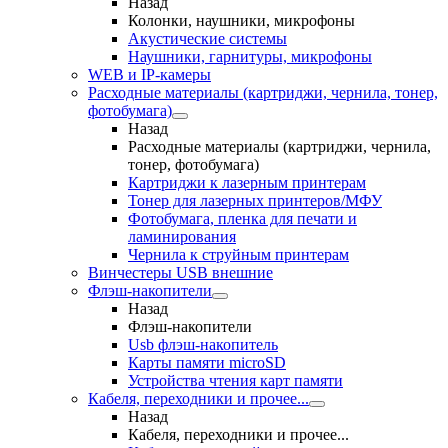
Назад
Колонки, наушники, микрофоны
Акустические системы
Наушники, гарнитуры, микрофоны
WEB и IP-камеры
Расходные материалы (картриджи, чернила, тонер,
фотобумага)
Назад
Расходные материалы (картриджи, чернила,
тонер, фотобумага)
Картриджи к лазерным принтерам
Тонер для лазерных принтеров/МФУ
Фотобумага, пленка для печати и
ламинирования
Чернила к струйным принтерам
Винчестеры USB внешние
Флэш-накопители
Назад
Флэш-накопители
Usb флэш-накопитель
Карты памяти microSD
Устройства чтения карт памяти
Кабеля, переходники и прочее...
Назад
Кабеля, переходники и прочее...