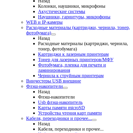
Назад
Колонки, наушники, микрофоны
Акустические системы
Наушники, гарнитуры, микрофоны
WEB и IP-камеры
Расходные материалы (картриджи, чернила, тонер,
фотобумага)
Назад
Расходные материалы (картриджи, чернила,
тонер, фотобумага)
Картриджи к лазерным принтерам
Тонер для лазерных принтеров/МФУ
Фотобумага, пленка для печати и
ламинирования
Чернила к струйным принтерам
Винчестеры USB внешние
Флэш-накопители
Назад
Флэш-накопители
Usb флэш-накопитель
Карты памяти microSD
Устройства чтения карт памяти
Кабеля, переходники и прочее...
Назад
Кабеля, переходники и прочее...