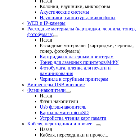
Назад
Колонки, наушники, микрофоны
Акустические системы
Наушники, гарнитуры, микрофоны
WEB и IP-камеры
Расходные материалы (картриджи, чернила, тонер,
фотобумага)
Назад
Расходные материалы (картриджи, чернила,
тонер, фотобумага)
Картриджи к лазерным принтерам
Тонер для лазерных принтеров/МФУ
Фотобумага, пленка для печати и
ламинирования
Чернила к струйным принтерам
Винчестеры USB внешние
Флэш-накопители
Назад
Флэш-накопители
Usb флэш-накопитель
Карты памяти microSD
Устройства чтения карт памяти
Кабеля, переходники и прочее...
Назад
Кабеля, переходники и прочее...