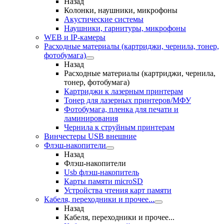
Назад
Колонки, наушники, микрофоны
Акустические системы
Наушники, гарнитуры, микрофоны
WEB и IP-камеры
Расходные материалы (картриджи, чернила, тонер,
фотобумага)
Назад
Расходные материалы (картриджи, чернила,
тонер, фотобумага)
Картриджи к лазерным принтерам
Тонер для лазерных принтеров/МФУ
Фотобумага, пленка для печати и
ламинирования
Чернила к струйным принтерам
Винчестеры USB внешние
Флэш-накопители
Назад
Флэш-накопители
Usb флэш-накопитель
Карты памяти microSD
Устройства чтения карт памяти
Кабеля, переходники и прочее...
Назад
Кабеля, переходники и прочее...