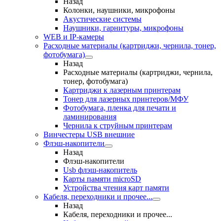
Назад
Колонки, наушники, микрофоны
Акустические системы
Наушники, гарнитуры, микрофоны
WEB и IP-камеры
Расходные материалы (картриджи, чернила, тонер,
фотобумага)
Назад
Расходные материалы (картриджи, чернила,
тонер, фотобумага)
Картриджи к лазерным принтерам
Тонер для лазерных принтеров/МФУ
Фотобумага, пленка для печати и
ламинирования
Чернила к струйным принтерам
Винчестеры USB внешние
Флэш-накопители
Назад
Флэш-накопители
Usb флэш-накопитель
Карты памяти microSD
Устройства чтения карт памяти
Кабеля, переходники и прочее...
Назад
Кабеля, переходники и прочее...