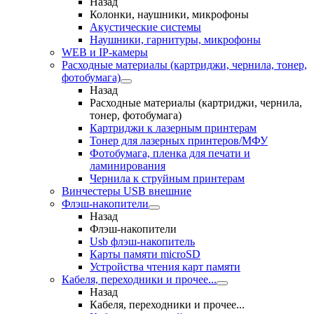
Назад
Колонки, наушники, микрофоны
Акустические системы
Наушники, гарнитуры, микрофоны
WEB и IP-камеры
Расходные материалы (картриджи, чернила, тонер,
фотобумага)
Назад
Расходные материалы (картриджи, чернила,
тонер, фотобумага)
Картриджи к лазерным принтерам
Тонер для лазерных принтеров/МФУ
Фотобумага, пленка для печати и
ламинирования
Чернила к струйным принтерам
Винчестеры USB внешние
Флэш-накопители
Назад
Флэш-накопители
Usb флэш-накопитель
Карты памяти microSD
Устройства чтения карт памяти
Кабеля, переходники и прочее...
Назад
Кабеля, переходники и прочее...