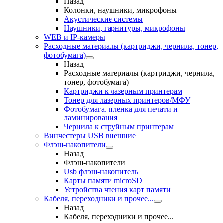
Назад
Колонки, наушники, микрофоны
Акустические системы
Наушники, гарнитуры, микрофоны
WEB и IP-камеры
Расходные материалы (картриджи, чернила, тонер,
фотобумага)
Назад
Расходные материалы (картриджи, чернила,
тонер, фотобумага)
Картриджи к лазерным принтерам
Тонер для лазерных принтеров/МФУ
Фотобумага, пленка для печати и
ламинирования
Чернила к струйным принтерам
Винчестеры USB внешние
Флэш-накопители
Назад
Флэш-накопители
Usb флэш-накопитель
Карты памяти microSD
Устройства чтения карт памяти
Кабеля, переходники и прочее...
Назад
Кабеля, переходники и прочее...