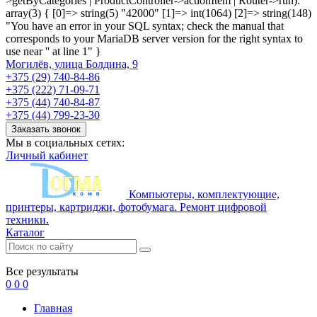
>getByCategories | ProductController->actionItem | Router->run):
array(3) { [0]=> string(5) "42000" [1]=> int(1064) [2]=> string(148)
"You have an error in your SQL syntax; check the manual that
corresponds to your MariaDB server version for the right syntax to
use near '' at line 1" }
Могилёв, улица Болдина, 9
+375 (29) 740-84-86
+375 (222) 71-09-71
+375 (44) 740-84-87
+375 (44) 799-23-30
Заказать звонок
Мы в социальных сетях:
Личный кабинет
Компьютеры, комплектующие,
принтеры, картриджи, фотобумага. Ремонт цифровой
техники.
Каталог
Все результаты
0
0
0
Главная