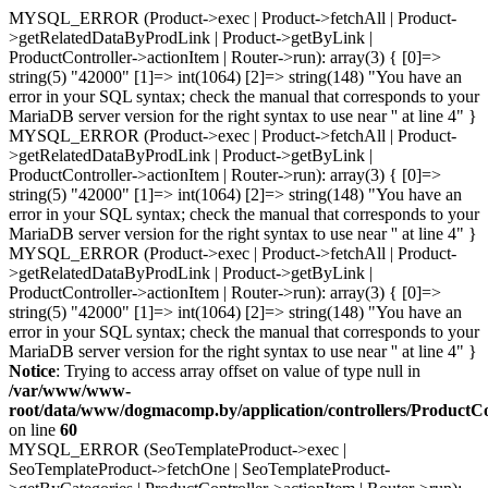
MYSQL_ERROR (Product->exec | Product->fetchAll | Product-
>getRelatedDataByProdLink | Product->getByLink |
ProductController->actionItem | Router->run): array(3) { [0]=>
string(5) "42000" [1]=> int(1064) [2]=> string(148) "You have an
error in your SQL syntax; check the manual that corresponds to your
MariaDB server version for the right syntax to use near '' at line 4" }
MYSQL_ERROR (Product->exec | Product->fetchAll | Product-
>getRelatedDataByProdLink | Product->getByLink |
ProductController->actionItem | Router->run): array(3) { [0]=>
string(5) "42000" [1]=> int(1064) [2]=> string(148) "You have an
error in your SQL syntax; check the manual that corresponds to your
MariaDB server version for the right syntax to use near '' at line 4" }
MYSQL_ERROR (Product->exec | Product->fetchAll | Product-
>getRelatedDataByProdLink | Product->getByLink |
ProductController->actionItem | Router->run): array(3) { [0]=>
string(5) "42000" [1]=> int(1064) [2]=> string(148) "You have an
error in your SQL syntax; check the manual that corresponds to your
MariaDB server version for the right syntax to use near '' at line 4" }
Notice
: Trying to access array offset on value of type null in
/var/www/www-
root/data/www/dogmacomp.by/application/controllers/ProductCo
on line
60
MYSQL_ERROR (SeoTemplateProduct->exec |
SeoTemplateProduct->fetchOne | SeoTemplateProduct-